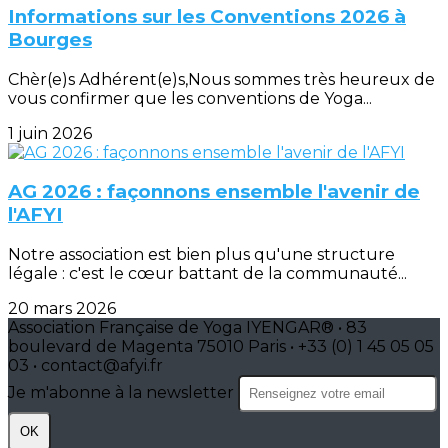
Informations sur les Conventions 2026 à
Bourges
Chèr(e)s Adhérent(e)s,Nous sommes très heureux de
vous confirmer que les conventions de Yoga...
1 juin 2026
AG 2026 : façonnons ensemble l'avenir de
l'AFYI
Notre association est bien plus qu'une structure
légale : c'est le cœur battant de la communauté...
20 mars 2026
Association Française de Yoga IYENGAR® • 83
boulevard de Magenta 75010 Paris • +33 (0) 1 45 05 05
03 • contact@afyi.fr
Je m'abonne à la newsletter
OK