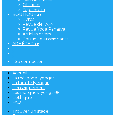
Citations
Yoga Sutra
BOUTIQUE
▴
▾
Livres
Revue de l'AFYI
Revue Yoga Rahasya
Articles divers
Boutique enseignants
ADHÉRER
▴
▾
Se connecter
Accueil
La méthode Iyengar
La famille Iyengar
L'enseignement
Les marques Iyengar®
L'éthique
FAQ
Trouver un stage