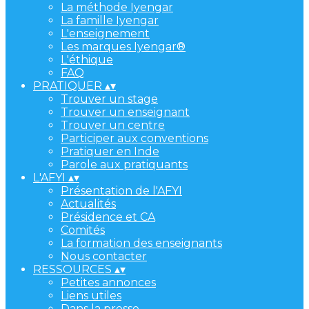
La méthode Iyengar
La famille Iyengar
L'enseignement
Les marques Iyengar®
L'éthique
FAQ
PRATIQUER
▴
▾
Trouver un stage
Trouver un enseignant
Trouver un centre
Participer aux conventions
Pratiquer en Inde
Parole aux pratiquants
L'AFYI
▴
▾
Présentation de l'AFYI
Actualités
Présidence et CA
Comités
La formation des enseignants
Nous contacter
RESSOURCES
▴
▾
Petites annonces
Liens utiles
Dans la presse