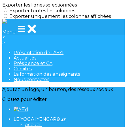
Exporter les lignes sélectionnées
Exporter toutes les colonnes
Exporter uniquement les colonnes affichées
Menu
<
>
Présentation de l'AFYI
Actualités
Présidence et CA
Comités
La formation des enseignants
Nous contacter
Ajoutez un logo, un bouton, des réseaux sociaux
Cliquez pour éditer
LE YOGA IYENGAR®
▴
▾
Accueil