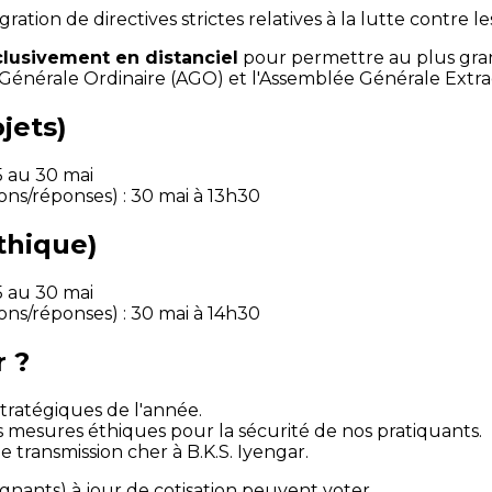
égration de directives strictes relatives à la lutte contre l
clusivement en distanciel
pour permettre au plus gran
e Générale Ordinaire (AGO) et l'Assemblée Générale Extra
jets)
5 au 30 mai
ns/réponses) : 30 mai à 13h30
thique)
5 au 30 mai
ns/réponses) : 30 mai à 14h30
r ?
 stratégiques de l'année.
s mesures éthiques pour la sécurité de nos pratiquants.
 de transmission cher à B.K.S. Iyengar.
gnants) à jour de cotisation peuvent voter.