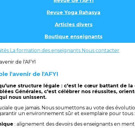
Revue de l'AFYI
Revue Yoga Rahasya
Articles divers
Boutique enseignants
ités
La formation des enseignants
Nous contacter
e l'avenir de l'AFYI
 qu'une structure légale : c'est le cœur battant de
lées Générales, c'est célébrer nos réussites, orient
qui nous unissent.
cruciale que jamais. Nous soumettons au vote des évolut
 garantir un environnement sûr et exemplaire pour tous 
hique
: alignement des devoirs des enseignants en ment