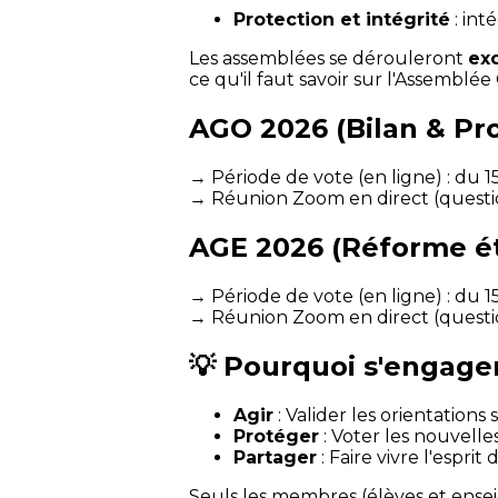
Protection et intégrité
: int
Les assemblées se dérouleront
ex
ce qu'il faut savoir sur l'Assemblé
AGO 2026 (Bilan & Pro
→ Période de vote (en ligne) : du 1
→ Réunion Zoom en direct (questio
AGE 2026 (Réforme é
→ Période de vote (en ligne) : du 1
→ Réunion Zoom en direct (questio
💡 Pourquoi s'engage
Agir
: Valider les orientations
Protéger
: Voter les nouvelle
Partager
: Faire vivre l'esprit
Seuls les membres (élèves et ensei