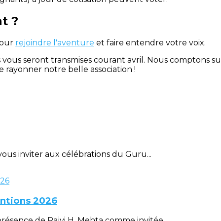
t ?
pour
rejoindre l'aventure
et faire entendre votre voix.
vous seront transmises courant avril. Nous comptons su
rayonner notre belle association !
ous inviter aux célébrations du Guru...
entions 2026
ésence de Rajvi H. Mehta comme invitée...