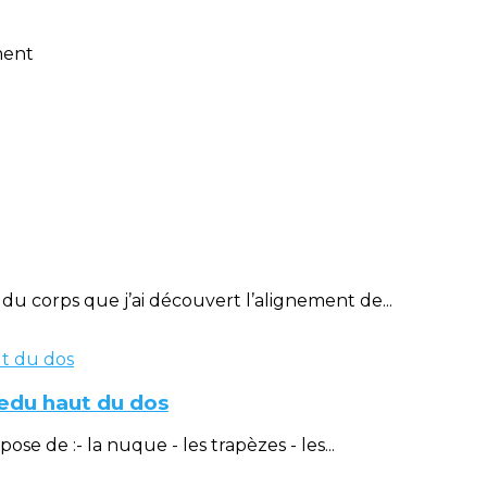
ment
u corps que j’ai découvert l’alignement de...
éedu haut du dos
 de :- la nuque - les trapèzes - les...