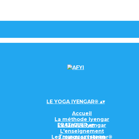
LE YOGA IYENGAR®
▴
▾
Accueil
La méthode Iyengar
PRATIQUER
▴
▾
La famille Iyengar
L'enseignement
Trouver un stage
Les marques Iyengar®