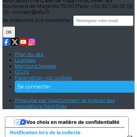
Association Française de Yoga IYENGAR® • 83
boulevard de Magenta 75010 Paris • +33 (0) 1 45 05 05
03 • contact@afyi.fr
Je m'abonne à la newsletter
OK
Plan du site
Licences
Mentions légales
CGUV
Paramétrer vos cookies
Se connecter
Propulsé par AssoConnect, le logiciel des
associations Sportives
Vos choix en matière de confidentialité
Notification lors de la collecte