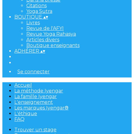
Citations
Yoga Sutra
BOUTIQUE
▴
▾
Livres
Revue de l'AFYI
Revue Yoga Rahasya
Articles divers
Boutique enseignants
ADHÉRER
▴
▾
Se connecter
Accueil
La méthode Iyengar
La famille Iyengar
L'enseignement
Les marques Iyengar®
L'éthique
FAQ
Trouver un stage