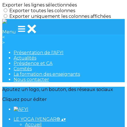
Exporter les lignes sélectionnées
Exporter toutes les colonnes
Exporter uniquement les colonnes affichées
Menu
<
>
Présentation de l'AFYI
Actualités
Présidence et CA
Comités
La formation des enseignants
Nous contacter
Ajoutez un logo, un bouton, des réseaux sociaux
Cliquez pour éditer
LE YOGA IYENGAR®
▴
▾
Accueil