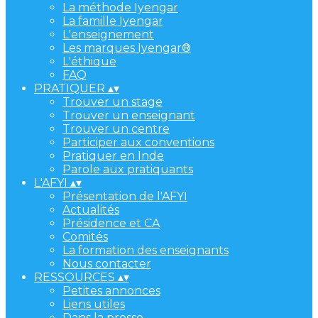
La méthode Iyengar
La famille Iyengar
L'enseignement
Les marques Iyengar®
L'éthique
FAQ
PRATIQUER
▴
▾
Trouver un stage
Trouver un enseignant
Trouver un centre
Participer aux conventions
Pratiquer en Inde
Parole aux pratiquants
L'AFYI
▴
▾
Présentation de l'AFYI
Actualités
Présidence et CA
Comités
La formation des enseignants
Nous contacter
RESSOURCES
▴
▾
Petites annonces
Liens utiles
Dans la presse