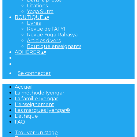
Citations
Yoga Sutra
BOUTIQUE
▴
▾
Livres
Revue de l'AFYI
Revue Yoga Rahasya
Articles divers
Boutique enseignants
ADHÉRER
▴
▾
Se connecter
Accueil
La méthode Iyengar
La famille Iyengar
L'enseignement
Les marques Iyengar®
L'éthique
FAQ
Trouver un stage