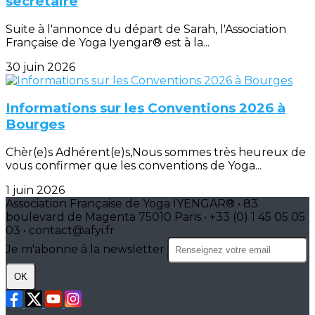
secrétaire
Suite à l'annonce du départ de Sarah, l'Association
Française de Yoga Iyengar® est à la...
30 juin 2026
Informations sur les Conventions 2026 à
Bourges
Chèr(e)s Adhérent(e)s,Nous sommes très heureux de
vous confirmer que les conventions de Yoga...
1 juin 2026
Association Française de Yoga IYENGAR® • 83
boulevard de Magenta 75010 Paris • +33 (0) 1 45 05 05
03 • contact@afyi.fr
Je m'abonne à la newsletter
OK