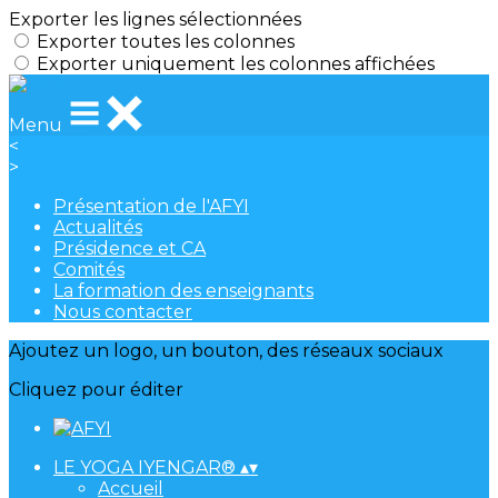
Exporter les lignes sélectionnées
Exporter toutes les colonnes
Exporter uniquement les colonnes affichées
Menu
<
>
Présentation de l'AFYI
Actualités
Présidence et CA
Comités
La formation des enseignants
Nous contacter
Ajoutez un logo, un bouton, des réseaux sociaux
Cliquez pour éditer
LE YOGA IYENGAR®
▴
▾
Accueil