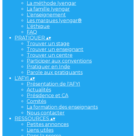
La méthode Iyengar
La famille Iyengar
L'enseignement
Les marques Iyengar®
L'éthique
FAQ
PRATIQUER
▴
▾
Trouver un stage
Trouver un enseignant
Trouver un centre
Participer aux conventions
Pratiquer en Inde
Parole aux pratiquants
L'AFYI
▴
▾
Présentation de l'AFYI
Actualités
Présidence et CA
Comités
La formation des enseignants
Nous contacter
RESSOURCES
▴
▾
Petites annonces
Liens utiles
Dans la presse