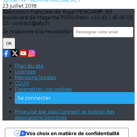
Sylvain W - ADMIN-MASSACRET
23 juillet 2018
Association Française de Yoga IYENGAR® • 83
boulevard de Magenta 75010 Paris • +33 (0) 1 45 05 05
03 • contact@afyi.fr
Je m'abonne à la newsletter
OK
Plan du site
Licences
Mentions légales
CGUV
Paramétrer vos cookies
Se connecter
Propulsé par AssoConnect, le logiciel des
associations Sportives
Vos choix en matière de confidentialité