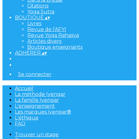
Citations
Yoga Sutra
BOUTIQUE
▴
▾
Livres
Revue de l'AFYI
Revue Yoga Rahasya
Articles divers
Boutique enseignants
ADHÉRER
▴
▾
Se connecter
Accueil
La méthode Iyengar
La famille Iyengar
L'enseignement
Les marques Iyengar®
L'éthique
FAQ
Trouver un stage