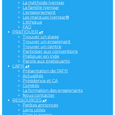
La méthode Iyengar
La famille Iyengar
L'enseignement
Les marques Iyengar®
L'éthique
FAQ
PRATIQUER
▴
▾
Trouver un stage
Trouver un enseignant
Trouver un centre
Participer aux conventions
Pratiquer en Inde
Parole aux pratiquants
L'AFYI
▴
▾
Présentation de l'AFYI
Actualités
Présidence et CA
Comités
La formation des enseignants
Nous contacter
RESSOURCES
▴
▾
Petites annonces
Liens utiles
Dans la presse