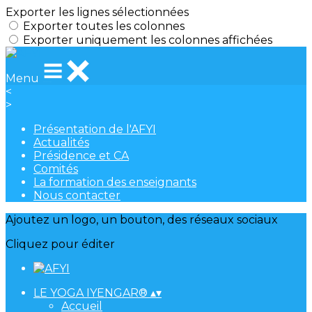
Exporter les lignes sélectionnées
Exporter toutes les colonnes
Exporter uniquement les colonnes affichées
Menu
<
>
Présentation de l'AFYI
Actualités
Présidence et CA
Comités
La formation des enseignants
Nous contacter
Ajoutez un logo, un bouton, des réseaux sociaux
Cliquez pour éditer
LE YOGA IYENGAR®
▴
▾
Accueil