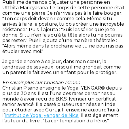
Puis il me demanda d’ajuster une personne en
Utthita Maricyasana. Le corps de cette personne était
comme une pierre. Je n’arrivais pas à le faire bouger.
"Ton corps doit devenir comme cela. Même si tu
arrives à faire la posture, tu dois créer une incroyable
résistance." Puis il ajouta : "Suis les séries que je te
donne. Si tu n’en fais qu’à ta tête alors tu ne pourras
pas rester." Puis il ajouta d’une manière théâtrale :
"Alors même dans ta prochaine vie tu ne pourras pas
étudier avec moi."
Je garde encore à ce jour, dans mon cœur, la
tendresse de ses yeux lorsqu’il me grondait comme
un parent le fait avec un enfant pour le protéger.
En savoir plus sur Christian Pisano
Christian Pisano enseigne le Yoga IYENGAR® depuis
plus de 30 ans. Il est l’une des rares personnes au
monde à avoir reçu de B.K.S. Iyengar un certificat
senior avancé. Il a passé plusieurs années en Inde
pour étudier avec Guruji. Il enseigne aujourd’hui à
l’
Institut de Yoga Iyengar de Nice
. Il est également
l’auteur du livre : "La contemplation du héros".