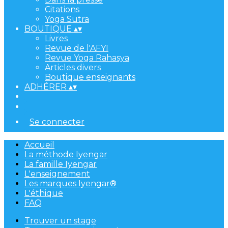
Citations
Yoga Sutra
BOUTIQUE
▴
▾
Livres
Revue de l'AFYI
Revue Yoga Rahasya
Articles divers
Boutique enseignants
ADHÉRER
▴
▾
Se connecter
Accueil
La méthode Iyengar
La famille Iyengar
L'enseignement
Les marques Iyengar®
L'éthique
FAQ
Trouver un stage