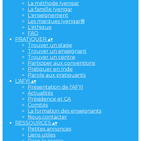
La méthode Iyengar
La famille Iyengar
L'enseignement
Les marques Iyengar®
L'éthique
FAQ
PRATIQUER
▴
▾
Trouver un stage
Trouver un enseignant
Trouver un centre
Participer aux conventions
Pratiquer en Inde
Parole aux pratiquants
L'AFYI
▴
▾
Présentation de l'AFYI
Actualités
Présidence et CA
Comités
La formation des enseignants
Nous contacter
RESSOURCES
▴
▾
Petites annonces
Liens utiles
Dans la presse