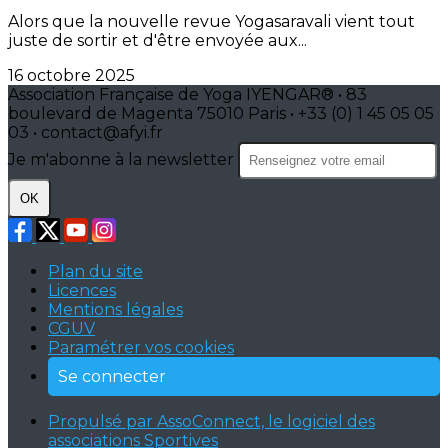
Alors que la nouvelle revue Yogasaravali vient tout
juste de sortir et d'être envoyée aux...
16 octobre 2025
Association Française de Yoga IYENGAR® • 83
boulevard de Magenta 75010 Paris • +33 (0) 1 45 05 05
03 • contact@afyi.fr
Je m'abonne à la newsletter
OK
Plan du site
Licences
Mentions légales
CGUV
Paramétrer vos cookies
Se connecter
Propulsé par AssoConnect, le logiciel des
associations Sportives