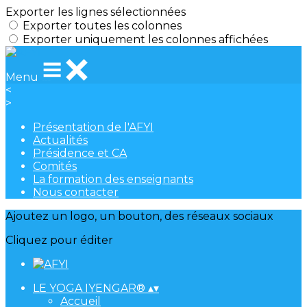
Exporter les lignes sélectionnées
Exporter toutes les colonnes
Exporter uniquement les colonnes affichées
Menu
<
>
Présentation de l'AFYI
Actualités
Présidence et CA
Comités
La formation des enseignants
Nous contacter
Ajoutez un logo, un bouton, des réseaux sociaux
Cliquez pour éditer
LE YOGA IYENGAR®
▴
▾
Accueil