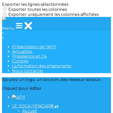
Exporter les lignes sélectionnées
Exporter toutes les colonnes
Exporter uniquement les colonnes affichées
Menu
<
>
Présentation de l'AFYI
Actualités
Présidence et CA
Comités
La formation des enseignants
Nous contacter
Ajoutez un logo, un bouton, des réseaux sociaux
Cliquez pour éditer
LE YOGA IYENGAR®
▴
▾
Accueil