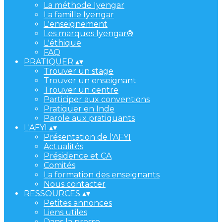
La méthode Iyengar
La famille Iyengar
L'enseignement
Les marques Iyengar®
L'éthique
FAQ
PRATIQUER
▴
▾
Trouver un stage
Trouver un enseignant
Trouver un centre
Participer aux conventions
Pratiquer en Inde
Parole aux pratiquants
L'AFYI
▴
▾
Présentation de l'AFYI
Actualités
Présidence et CA
Comités
La formation des enseignants
Nous contacter
RESSOURCES
▴
▾
Petites annonces
Liens utiles
Dans la presse