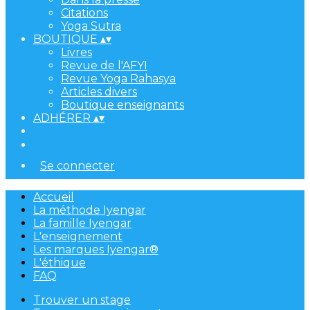
Citations
Yoga Sutra
BOUTIQUE
▴
▾
Livres
Revue de l'AFYI
Revue Yoga Rahasya
Articles divers
Boutique enseignants
ADHÉRER
▴
▾
Se connecter
Accueil
La méthode Iyengar
La famille Iyengar
L'enseignement
Les marques Iyengar®
L'éthique
FAQ
Trouver un stage