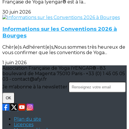
Française de Yoga Iyengar® est à la...
30 juin 2026
Informations sur les Conventions 2026 à
Bourges
Chèr(e)s Adhérent(e)s,Nous sommes très heureux de
vous confirmer que les conventions de Yoga...
1 juin 2026
Association Française de Yoga IYENGAR® • 83
boulevard de Magenta 75010 Paris • +33 (0) 1 45 05 05
03 • contact@afyi.fr
Je m'abonne à la newsletter
OK
Plan du site
Licences