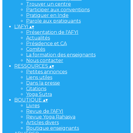
Trouver un centre
Participer aux conventions
Pratiquer en Inde
Parole aux pratiquants
L'AFYI
▴
▾
Présentation de l'AFYI
Actualités
Présidence et CA
Comités
La formation des enseignants
Nous contacter
RESSOURCES
▴
▾
Petites annonces
Liens utiles
Dans la presse
Citations
Yoga Sutra
BOUTIQUE
▴
▾
Livres
Revue de l'AFYI
Revue Yoga Rahasya
Articles divers
Boutique enseignants