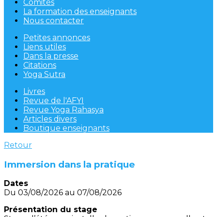
Comités
La formation des enseignants
Nous contacter
Petites annonces
Liens utiles
Dans la presse
Citations
Yoga Sutra
Livres
Revue de l'AFYI
Revue Yoga Rahasya
Articles divers
Boutique enseignants
Retour
Immersion dans la pratique
Dates
Du 03/08/2026 au 07/08/2026
Présentation du stage