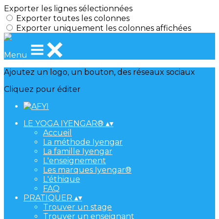
Exporter les lignes sélectionnées
Exporter toutes les colonnes
Exporter uniquement les colonnes affichées
Menu
Ajoutez un logo, un bouton, des réseaux sociaux
Cliquez pour éditer
LE YOGA IYENGAR®
▴
▾
Accueil
La méthode Iyengar
La famille Iyengar
L'enseignement
Les marques Iyengar®
L'éthique
FAQ
PRATIQUER
▴
▾
Trouver un stage
Trouver un enseignant