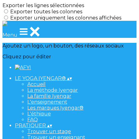
Exporter les lignes sélectionnées
Exporter toutes les colonnes
Exporter uniquement les colonnes affichées
Menu
Ajoutez un logo, un bouton, des réseaux sociaux
Cliquez pour éditer
LE YOGA IYENGAR®
▴
▾
Accueil
La méthode Iyengar
La famille Iyengar
L'enseignement
Les marques Iyengar®
L'éthique
FAQ
PRATIQUER
▴
▾
Trouver un stage
Trouver un enseignant