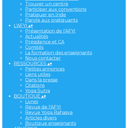
Trouver un centre
Participer aux conventions
Pratiquer en Inde
Parole aux pratiquants
L'AFYI
▴
▾
Présentation de l'AFYI
Actualités
Présidence et CA
Comités
La formation des enseignants
Nous contacter
RESSOURCES
▴
▾
Petites annonces
Liens utiles
Dans la presse
Citations
Yoga Sutra
BOUTIQUE
▴
▾
Livres
Revue de l'AFYI
Revue Yoga Rahasya
Articles divers
Boutique enseignants