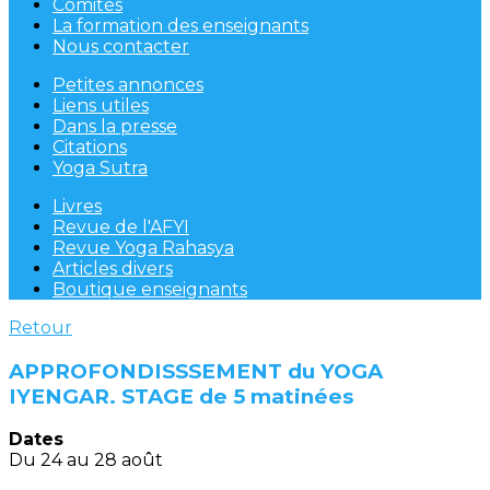
Comités
La formation des enseignants
Nous contacter
Petites annonces
Liens utiles
Dans la presse
Citations
Yoga Sutra
Livres
Revue de l'AFYI
Revue Yoga Rahasya
Articles divers
Boutique enseignants
Retour
APPROFONDISSSEMENT du YOGA
IYENGAR. STAGE de 5 matinées
Dates
Du 24 au 28 août