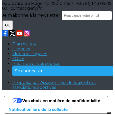
boulevard de Magenta 75010 Paris • +33 (0) 1 45 05 05
03 • contact@afyi.fr
Je m'abonne à la newsletter
OK
Plan du site
Licences
Mentions légales
CGUV
Paramétrer vos cookies
Se connecter
Propulsé par AssoConnect, le logiciel des
associations Sportives
Vos choix en matière de confidentialité
Notification lors de la collecte