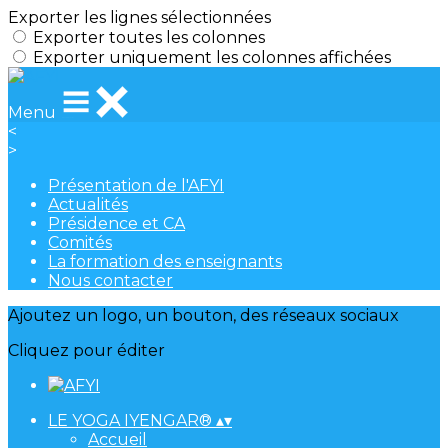
Exporter les lignes sélectionnées
Exporter toutes les colonnes
Exporter uniquement les colonnes affichées
Menu
<
>
Présentation de l'AFYI
Actualités
Présidence et CA
Comités
La formation des enseignants
Nous contacter
Ajoutez un logo, un bouton, des réseaux sociaux
Cliquez pour éditer
LE YOGA IYENGAR®
▴
▾
Accueil