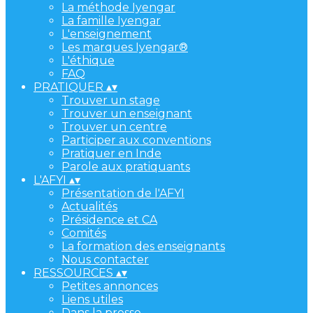
La méthode Iyengar
La famille Iyengar
L'enseignement
Les marques Iyengar®
L'éthique
FAQ
PRATIQUER
▴
▾
Trouver un stage
Trouver un enseignant
Trouver un centre
Participer aux conventions
Pratiquer en Inde
Parole aux pratiquants
L'AFYI
▴
▾
Présentation de l'AFYI
Actualités
Présidence et CA
Comités
La formation des enseignants
Nous contacter
RESSOURCES
▴
▾
Petites annonces
Liens utiles
Dans la presse