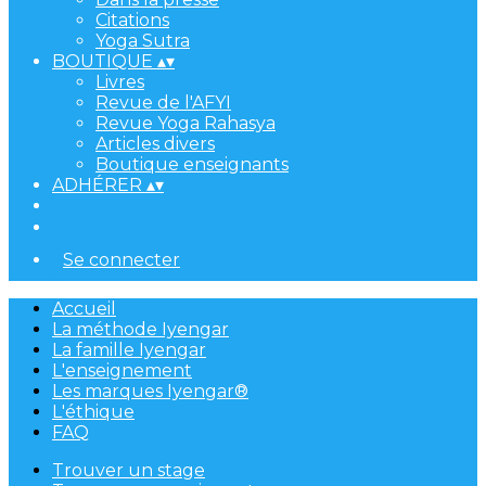
Citations
Yoga Sutra
BOUTIQUE
▴
▾
Livres
Revue de l'AFYI
Revue Yoga Rahasya
Articles divers
Boutique enseignants
ADHÉRER
▴
▾
Se connecter
Accueil
La méthode Iyengar
La famille Iyengar
L'enseignement
Les marques Iyengar®
L'éthique
FAQ
Trouver un stage