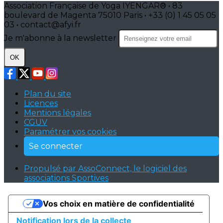
Association Française de Yoga IYENGAR® • 83
boulevard de Magenta 75010 Paris • +33 (0) 1 45 05 05
03 • contact@afyi.fr
Je m'abonne à la newsletter
OK
Plan du site
Licences
Mentions légales
CGUV
Paramétrer vos cookies
Se connecter
Propulsé par AssoConnect, le logiciel des
associations Sportives
Vos choix en matière de confidentialité
Notification lors de la collecte