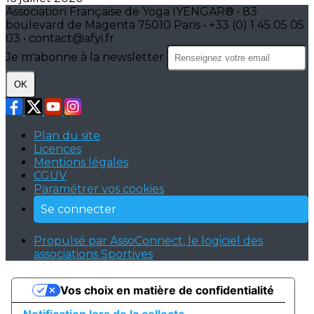
Association Française de Yoga IYENGAR® • 83
boulevard de Magenta 75010 Paris • +33 (0) 1 45 05 05
03 • contact@afyi.fr
Je m'abonne à la newsletter
OK
Plan du site
Licences
Mentions légales
CGUV
Paramétrer vos cookies
Se connecter
Propulsé par AssoConnect, le logiciel des
associations Sportives
Vos choix en matière de confidentialité