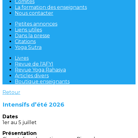
Comités
La formation des enseignants
Nous contacter
Petites annonces
Liens utiles
Dans la presse
Citations
Yoga Sutra
Livres
Revue de l'AFYI
Revue Yoga Rahasya
Articles divers
Boutique enseignants
Retour
Intensifs d’été 2026
Dates
1er au 5 juillet
Présentation