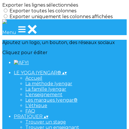
Exporter les lignes sélectionnées
Exporter toutes les colonnes
Exporter uniquement les colonnes affichées
Menu
Ajoutez un logo, un bouton, des réseaux sociaux
Cliquez pour éditer
LE YOGA IYENGAR®
▴
▾
Accueil
La méthode Iyengar
La famille Iyengar
L'enseignement
Les marques Iyengar®
L'éthique
FAQ
PRATIQUER
▴
▾
Trouver un stage
Trouver un enseignant