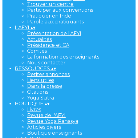
Trouver un centre
Participer aux conventions
Pratiquer en Inde
Parole aux pratiquants
L'AFYI
▴
▾
Présentation de l'AFYI
Actualités
Présidence et CA
Comités
La formation des enseignants
Nous contacter
RESSOURCES
▴
▾
Petites annonces
Liens utiles
Dans la presse
Citations
Yoga Sutra
BOUTIQUE
▴
▾
Livres
Revue de l'AFYI
Revue Yoga Rahasya
Articles divers
Boutique enseignants