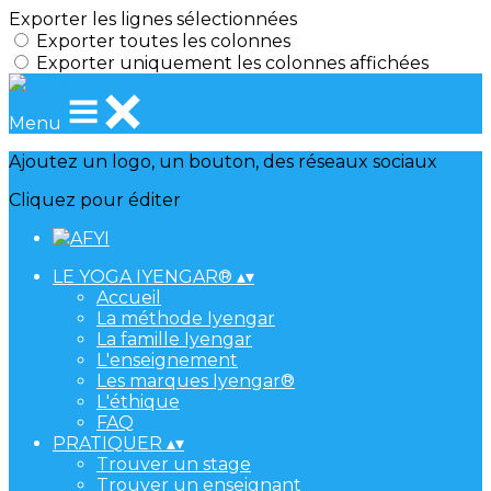
Exporter les lignes sélectionnées
Exporter toutes les colonnes
Exporter uniquement les colonnes affichées
Menu
Ajoutez un logo, un bouton, des réseaux sociaux
Cliquez pour éditer
LE YOGA IYENGAR®
▴
▾
Accueil
La méthode Iyengar
La famille Iyengar
L'enseignement
Les marques Iyengar®
L'éthique
FAQ
PRATIQUER
▴
▾
Trouver un stage
Trouver un enseignant