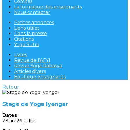
Comités
La formation des enseignants
Nous contacter
Petites annonces
Liens utiles
Dans la presse
Citations
Yoga Sutra
Livres
Revue de l'AFYI
Revue Yoga Rahasya
Articles divers
Boutique enseignants
Retour
Stage de Yoga Iyengar
Dates
23 au 26 juillet