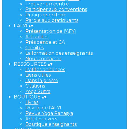
Trouver un centre
Participer aux conventions
Pratiquer en Inde
Parole aux pratiquants
L'AFYI
▴
▾
Présentation de l'AFYI
Actualités
Présidence et CA
Comités
La formation des enseignants
Nous contacter
RESSOURCES
▴
▾
Petites annonces
Liens utiles
Dans la presse
Citations
Yoga Sutra
BOUTIQUE
▴
▾
Livres
Revue de l'AFYI
Revue Yoga Rahasya
Articles divers
Boutique enseignants