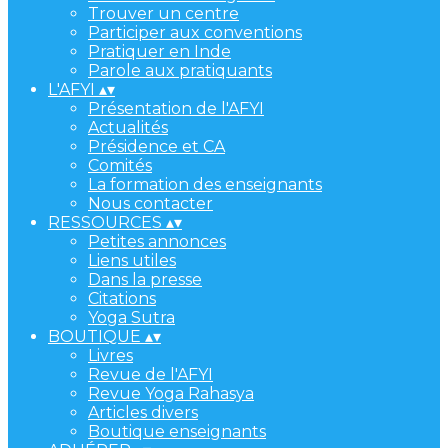
Trouver un centre
Participer aux conventions
Pratiquer en Inde
Parole aux pratiquants
L'AFYI
▴
▾
Présentation de l'AFYI
Actualités
Présidence et CA
Comités
La formation des enseignants
Nous contacter
RESSOURCES
▴
▾
Petites annonces
Liens utiles
Dans la presse
Citations
Yoga Sutra
BOUTIQUE
▴
▾
Livres
Revue de l'AFYI
Revue Yoga Rahasya
Articles divers
Boutique enseignants