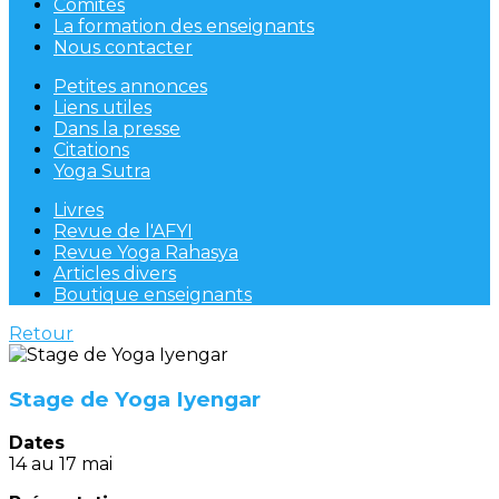
Comités
La formation des enseignants
Nous contacter
Petites annonces
Liens utiles
Dans la presse
Citations
Yoga Sutra
Livres
Revue de l'AFYI
Revue Yoga Rahasya
Articles divers
Boutique enseignants
Retour
Stage de Yoga Iyengar
Dates
14 au 17 mai