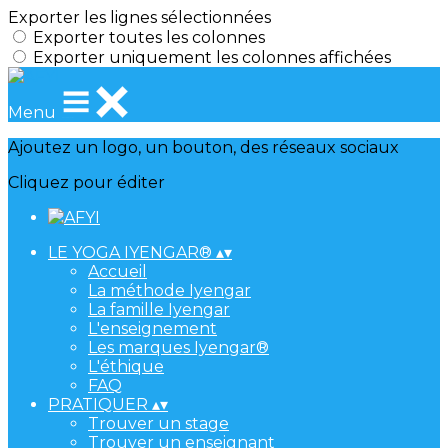
Exporter les lignes sélectionnées
Exporter toutes les colonnes
Exporter uniquement les colonnes affichées
Menu
Ajoutez un logo, un bouton, des réseaux sociaux
Cliquez pour éditer
LE YOGA IYENGAR®
▴
▾
Accueil
La méthode Iyengar
La famille Iyengar
L'enseignement
Les marques Iyengar®
L'éthique
FAQ
PRATIQUER
▴
▾
Trouver un stage
Trouver un enseignant