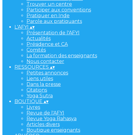
Trouver un centre
Participer aux conventions
Pratiquer en Inde
Parole aux pratiquants
L'AFYI
▴
▾
Présentation de l'AFYI
Actualités
Présidence et CA
Comités
La formation des enseignants
Nous contacter
RESSOURCES
▴
▾
Petites annonces
Liens utiles
Dans la presse
Citations
Yoga Sutra
BOUTIQUE
▴
▾
Livres
Revue de l'AFYI
Revue Yoga Rahasya
Articles divers
Boutique enseignants