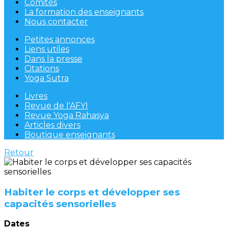
Comités
La formation des enseignants
Nous contacter
Petites annonces
Liens utiles
Dans la presse
Citations
Yoga Sutra
Livres
Revue de l'AFYI
Revue Yoga Rahasya
Articles divers
Boutique enseignants
Retour
Habiter le corps et développer ses
capacités sensorielles
Dates