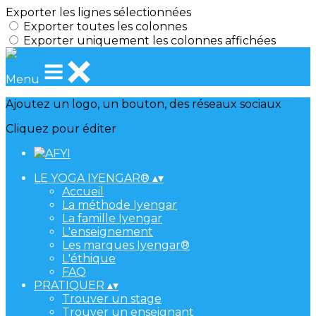
Exporter les lignes sélectionnées
Exporter toutes les colonnes
Exporter uniquement les colonnes affichées
Menu
Ajoutez un logo, un bouton, des réseaux sociaux
Cliquez pour éditer
LE YOGA IYENGAR®
▴
▾
Accueil
La méthode Iyengar
La famille Iyengar
L'enseignement
Les marques Iyengar®
L'éthique
FAQ
PRATIQUER
▴
▾
Trouver un stage
Trouver un enseignant