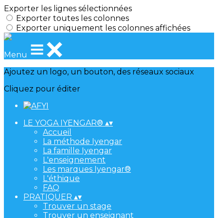
Exporter les lignes sélectionnées
Exporter toutes les colonnes
Exporter uniquement les colonnes affichées
Menu
Ajoutez un logo, un bouton, des réseaux sociaux
Cliquez pour éditer
LE YOGA IYENGAR®
▴
▾
Accueil
La méthode Iyengar
La famille Iyengar
L'enseignement
Les marques Iyengar®
L'éthique
FAQ
PRATIQUER
▴
▾
Trouver un stage
Trouver un enseignant