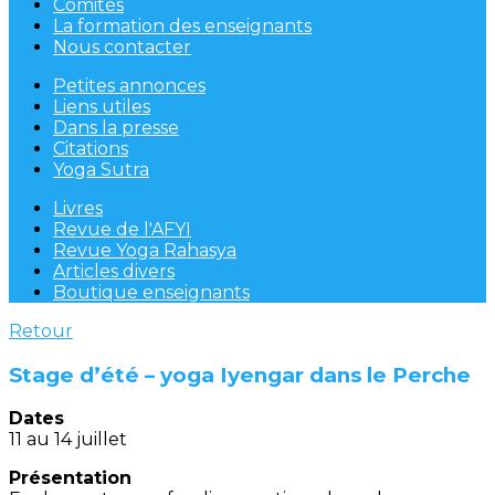
Comités
La formation des enseignants
Nous contacter
Petites annonces
Liens utiles
Dans la presse
Citations
Yoga Sutra
Livres
Revue de l'AFYI
Revue Yoga Rahasya
Articles divers
Boutique enseignants
Retour
Stage d’été – yoga Iyengar dans le Perche
Dates
11 au 14 juillet
Présentation