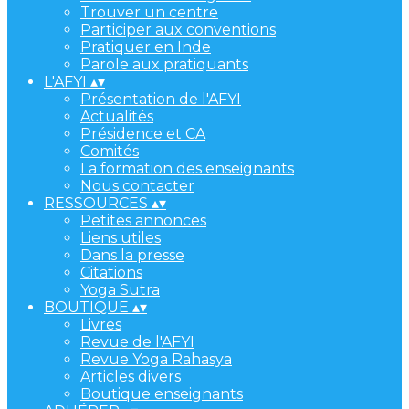
Trouver un centre
Participer aux conventions
Pratiquer en Inde
Parole aux pratiquants
L'AFYI
▴
▾
Présentation de l'AFYI
Actualités
Présidence et CA
Comités
La formation des enseignants
Nous contacter
RESSOURCES
▴
▾
Petites annonces
Liens utiles
Dans la presse
Citations
Yoga Sutra
BOUTIQUE
▴
▾
Livres
Revue de l'AFYI
Revue Yoga Rahasya
Articles divers
Boutique enseignants