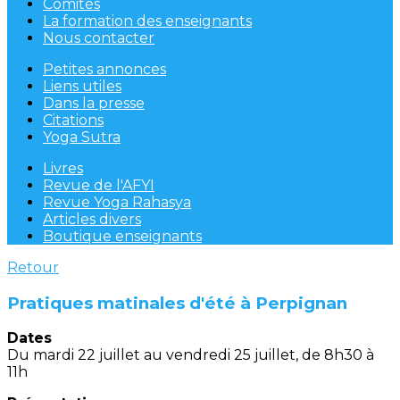
Comités
La formation des enseignants
Nous contacter
Petites annonces
Liens utiles
Dans la presse
Citations
Yoga Sutra
Livres
Revue de l'AFYI
Revue Yoga Rahasya
Articles divers
Boutique enseignants
Retour
Pratiques matinales d'été à Perpignan
Dates
Du mardi 22 juillet au vendredi 25 juillet, de 8h30 à
11h