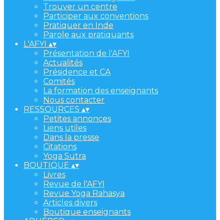
Trouver un centre
Participer aux conventions
Pratiquer en Inde
Parole aux pratiquants
L'AFYI
▴
▾
Présentation de l'AFYI
Actualités
Présidence et CA
Comités
La formation des enseignants
Nous contacter
RESSOURCES
▴
▾
Petites annonces
Liens utiles
Dans la presse
Citations
Yoga Sutra
BOUTIQUE
▴
▾
Livres
Revue de l'AFYI
Revue Yoga Rahasya
Articles divers
Boutique enseignants