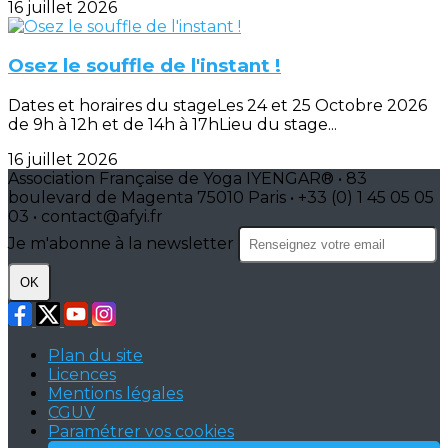
16 juillet 2026
Osez le souffle de l'instant !
Dates et horaires du stageLes 24 et 25 Octobre 2026
de 9h à 12h et de 14h à 17hLieu du stage...
16 juillet 2026
Association Française de Yoga IYENGAR® • 83
boulevard de Magenta 75010 Paris • +33 (0) 1 45 05 05
03 • contact@afyi.fr
Je m'abonne à la newsletter
OK
Plan du site
Licences
Mentions légales
CGUV
Paramétrer vos cookies