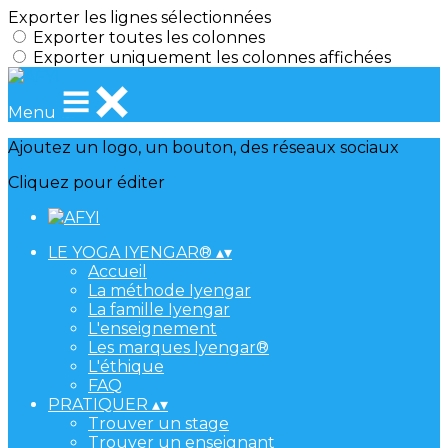
Exporter les lignes sélectionnées
Exporter toutes les colonnes
Exporter uniquement les colonnes affichées
Menu
Ajoutez un logo, un bouton, des réseaux sociaux
Cliquez pour éditer
LE YOGA IYENGAR®
▴
▾
Accueil
La méthode Iyengar
La famille Iyengar
L'enseignement
Les marques Iyengar®
L'éthique
FAQ
PRATIQUER
▴
▾
Trouver un stage
Trouver un enseignant