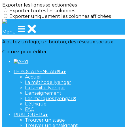
Exporter les lignes sélectionnées
Exporter toutes les colonnes
Exporter uniquement les colonnes affichées
Menu
Ajoutez un logo, un bouton, des réseaux sociaux
Cliquez pour éditer
LE YOGA IYENGAR®
▴
▾
Accueil
La méthode Iyengar
La famille Iyengar
L'enseignement
Les marques Iyengar®
L'éthique
FAQ
PRATIQUER
▴
▾
Trouver un stage
Trouver un enseignant