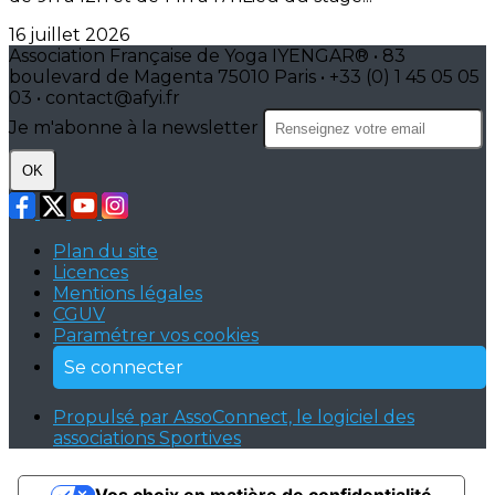
16 juillet 2026
Association Française de Yoga IYENGAR® • 83
boulevard de Magenta 75010 Paris • +33 (0) 1 45 05 05
03 • contact@afyi.fr
Je m'abonne à la newsletter
OK
Plan du site
Licences
Mentions légales
CGUV
Paramétrer vos cookies
Se connecter
Propulsé par AssoConnect, le logiciel des
associations Sportives