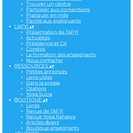
Trouver un centre
Participer aux conventions
Pratiquer en Inde
Parole aux pratiquants
L'AFYI
▴
▾
Présentation de l'AFYI
Actualités
Présidence et CA
Comités
La formation des enseignants
Nous contacter
RESSOURCES
▴
▾
Petites annonces
Liens utiles
Dans la presse
Citations
Yoga Sutra
BOUTIQUE
▴
▾
Livres
Revue de l'AFYI
Revue Yoga Rahasya
Articles divers
Boutique enseignants