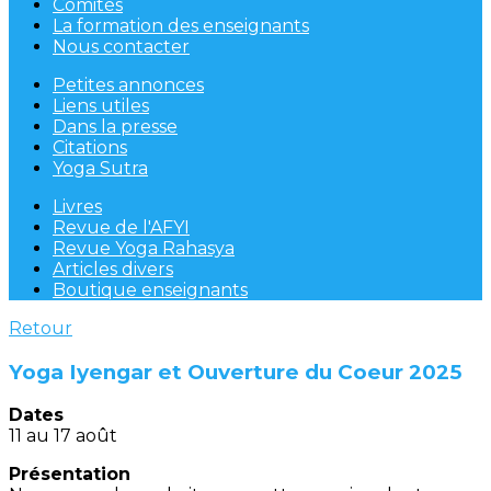
Comités
La formation des enseignants
Nous contacter
Petites annonces
Liens utiles
Dans la presse
Citations
Yoga Sutra
Livres
Revue de l'AFYI
Revue Yoga Rahasya
Articles divers
Boutique enseignants
Retour
Yoga Iyengar et Ouverture du Coeur 2025
Dates
11 au 17 août
Présentation