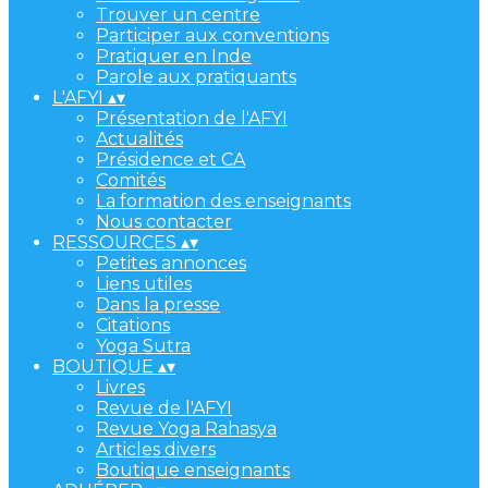
Trouver un centre
Participer aux conventions
Pratiquer en Inde
Parole aux pratiquants
L'AFYI
▴
▾
Présentation de l'AFYI
Actualités
Présidence et CA
Comités
La formation des enseignants
Nous contacter
RESSOURCES
▴
▾
Petites annonces
Liens utiles
Dans la presse
Citations
Yoga Sutra
BOUTIQUE
▴
▾
Livres
Revue de l'AFYI
Revue Yoga Rahasya
Articles divers
Boutique enseignants