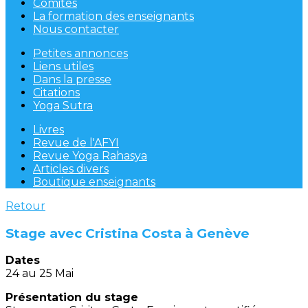
Comités
La formation des enseignants
Nous contacter
Petites annonces
Liens utiles
Dans la presse
Citations
Yoga Sutra
Livres
Revue de l'AFYI
Revue Yoga Rahasya
Articles divers
Boutique enseignants
Retour
Stage avec Cristina Costa à Genève
Dates
24 au 25 Mai
Présentation du stage