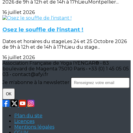
2026 de 9h à 12h et de 14h à 17hLieuMontpellier...
16 juillet 2026
Osez le souffle de l'instant !
Dates et horaires du stageLes 24 et 25 Octobre 2026
de 9h à 12h et de 14h à 17hLieu du stage...
16 juillet 2026
Association Française de Yoga IYENGAR® • 83
boulevard de Magenta 75010 Paris • +33 (0) 1 45 05 05
03 • contact@afyi.fr
Je m'abonne à la newsletter
OK
Plan du site
Licences
Mentions légales
CGUV