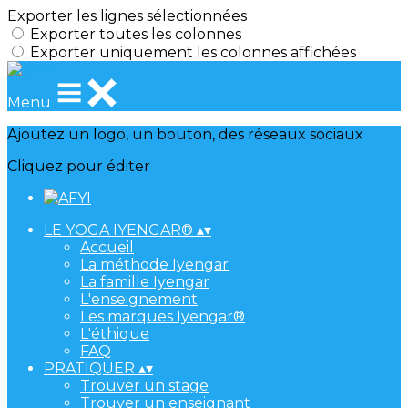
Exporter les lignes sélectionnées
Exporter toutes les colonnes
Exporter uniquement les colonnes affichées
Menu
Ajoutez un logo, un bouton, des réseaux sociaux
Cliquez pour éditer
LE YOGA IYENGAR®
▴
▾
Accueil
La méthode Iyengar
La famille Iyengar
L'enseignement
Les marques Iyengar®
L'éthique
FAQ
PRATIQUER
▴
▾
Trouver un stage
Trouver un enseignant