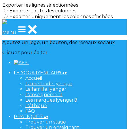
Exporter les lignes sélectionnées
Exporter toutes les colonnes
Exporter uniquement les colonnes affichées
Menu
Ajoutez un logo, un bouton, des réseaux sociaux
Cliquez pour éditer
LE YOGA IYENGAR®
▴
▾
Accueil
La méthode Iyengar
La famille Iyengar
L'enseignement
Les marques Iyengar®
L'éthique
FAQ
PRATIQUER
▴
▾
Trouver un stage
Trouver un enseignant