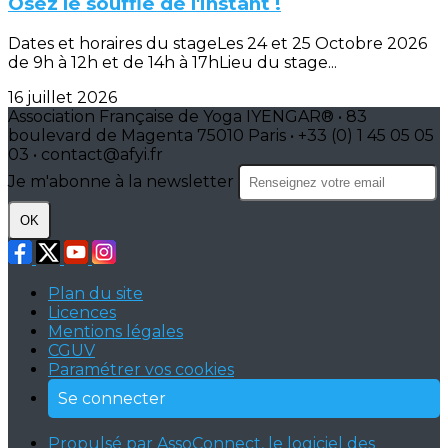
Osez le souffle de l'instant !
Dates et horaires du stageLes 24 et 25 Octobre 2026
de 9h à 12h et de 14h à 17hLieu du stage...
16 juillet 2026
Association Française de Yoga IYENGAR® • 83
boulevard de Magenta 75010 Paris • +33 (0) 1 45 05 05
03 • contact@afyi.fr
Je m'abonne à la newsletter
OK
Plan du site
Licences
Mentions légales
CGUV
Paramétrer vos cookies
Se connecter
Propulsé par AssoConnect, le logiciel des