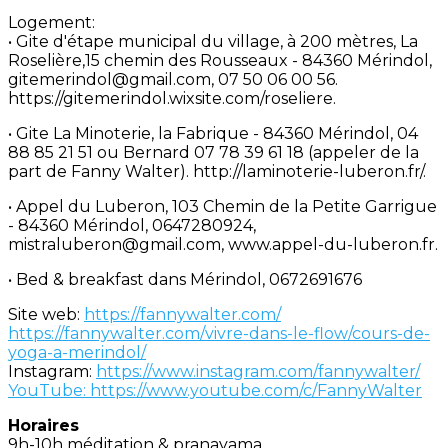
Logement:
• Gite d'étape municipal du village, à 200 mètres, La
Roselière,15 chemin des Rousseaux - 84360 Mérindol,
gitemerindol@gmail.com, 07 50 06 00 56.
https://gitemerindol.wixsite.com/roseliere.
• Gite La Minoterie, la Fabrique - 84360 Mérindol, 04
88 85 21 51 ou Bernard 07 78 39 61 18 (appeler de la
part de Fanny Walter). http://laminoterie-luberon.fr/.
• Appel du Luberon, 103 Chemin de la Petite Garrigue
- 84360 Mérindol, 0647280924,
mistraluberon@gmail.com, www.appel-du-luberon.fr.
• Bed & breakfast dans Mérindol, 0672691676
Site web:
https://fannywalter.com/
https://fannywalter.com/vivre-dans-le-flow/cours-de-
yoga-a-merindol/
Instagram:
https://www.instagram.com/fannywalter/
YouTube: https://www.youtube.com/c/FannyWalter
Horaires
9h-10h méditation & pranayama,