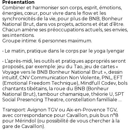
Présentation
Combiner et harmoniser son corps, esprit, émotions,
énergies, cœur, pour vivre dans le flow et les
synchronicités de la vie, pour plus de BNB, Bonheur
National Brut, dans vos projets, actions et état d’être.
Chacun amène ses préoccupations actuels, ses envies,
ses intentions.
Groupe intime: 6 personnes maximum.
• Le matin, pratique dans le corps par le yoga Iyengar
• L’après-midi, les outils et pratiques appropriés seront
proposés, par exemple: jeu du Tao, jeu de cartes «
Voyage vers le BNB Bonheur National Brut », dessin
intuitif, CNV Communication Non Violente, PNL, EFT
(Emotional Freedom Technique), Mindfull Codev, bols
chantants tibétains, la roue du BNB (Bonheur
National Brut), tambour chamanique, théorie U, SPT
Social Presencing Theatre, constellation familliale …
Transport: Avignon TGV ou Aix-en-Provence TGV,
avec correspondance pour Cavaillon, puis bus n°8
pour Mérindol (ou possibilité de vous chercher à la
gare de Cavaillon).