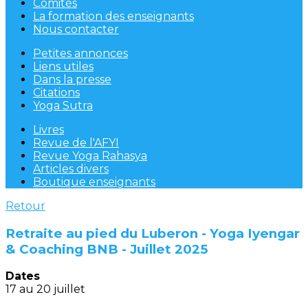
Comités
La formation des enseignants
Nous contacter
Petites annonces
Liens utiles
Dans la presse
Citations
Yoga Sutra
Livres
Revue de l'AFYI
Revue Yoga Rahasya
Articles divers
Boutique enseignants
Retour
Retraite au pied du Luberon - Yoga Iyengar
& Coaching BNB - Juillet 2025
Dates
17 au 20 juillet