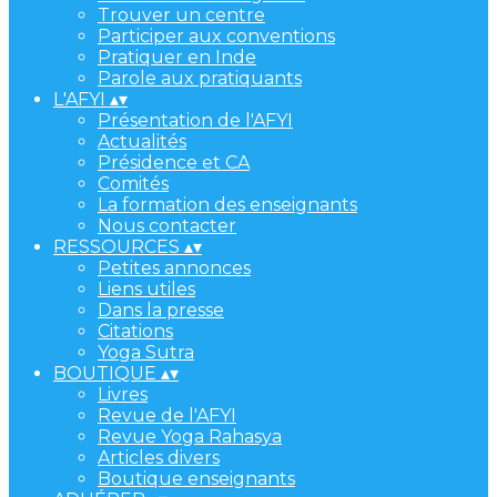
Trouver un centre
Participer aux conventions
Pratiquer en Inde
Parole aux pratiquants
L'AFYI
▴
▾
Présentation de l'AFYI
Actualités
Présidence et CA
Comités
La formation des enseignants
Nous contacter
RESSOURCES
▴
▾
Petites annonces
Liens utiles
Dans la presse
Citations
Yoga Sutra
BOUTIQUE
▴
▾
Livres
Revue de l'AFYI
Revue Yoga Rahasya
Articles divers
Boutique enseignants