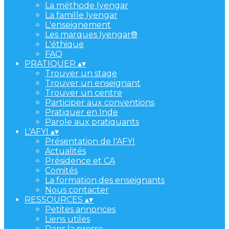
La méthode Iyengar
La famille Iyengar
L'enseignement
Les marques Iyengar®
L'éthique
FAQ
PRATIQUER
▴
▾
Trouver un stage
Trouver un enseignant
Trouver un centre
Participer aux conventions
Pratiquer en Inde
Parole aux pratiquants
L'AFYI
▴
▾
Présentation de l'AFYI
Actualités
Présidence et CA
Comités
La formation des enseignants
Nous contacter
RESSOURCES
▴
▾
Petites annonces
Liens utiles
Dans la presse