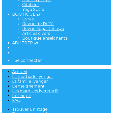
Citations
Yoga Sutra
BOUTIQUE
▴
▾
Livres
Revue de l'AFYI
Revue Yoga Rahasya
Articles divers
Boutique enseignants
ADHÉRER
▴
▾
Se connecter
Accueil
La méthode Iyengar
La famille Iyengar
L'enseignement
Les marques Iyengar®
L'éthique
FAQ
Trouver un stage