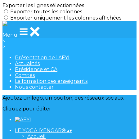
Exporter les lignes sélectionnées
Exporter toutes les colonnes
Exporter uniquement les colonnes affichées
Menu
<
>
Présentation de l'AFYI
Actualités
Présidence et CA
Comités
La formation des enseignants
Nous contacter
Ajoutez un logo, un bouton, des réseaux sociaux
Cliquez pour éditer
LE YOGA IYENGAR®
▴
▾
Accueil