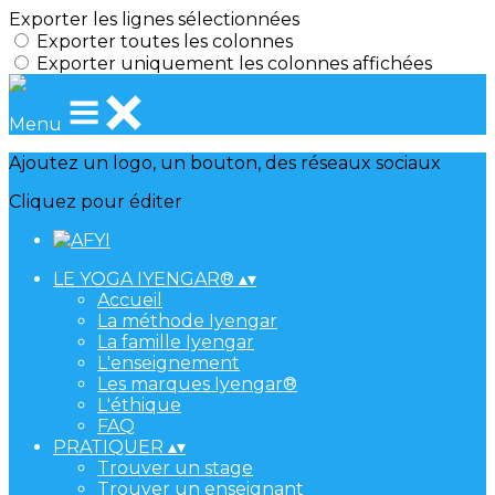
Exporter les lignes sélectionnées
Exporter toutes les colonnes
Exporter uniquement les colonnes affichées
Menu
Ajoutez un logo, un bouton, des réseaux sociaux
Cliquez pour éditer
LE YOGA IYENGAR®
▴
▾
Accueil
La méthode Iyengar
La famille Iyengar
L'enseignement
Les marques Iyengar®
L'éthique
FAQ
PRATIQUER
▴
▾
Trouver un stage
Trouver un enseignant