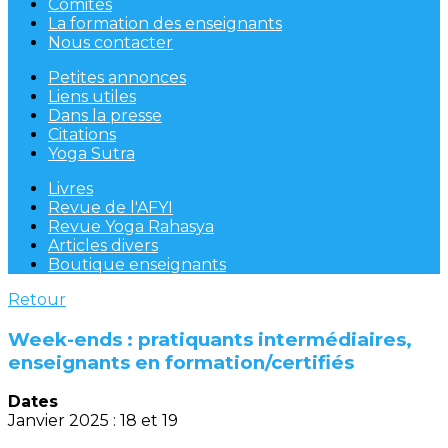
Comités
La formation des enseignants
Nous contacter
Petites annonces
Liens utiles
Dans la presse
Citations
Yoga Sutra
Livres
Revue de l'AFYI
Revue Yoga Rahasya
Articles divers
Boutique enseignants
Retour
Week-ends : pratiquants intermédiaires,
enseignants en formation/certifiés
Dates
Janvier 2025 : 18 et 19