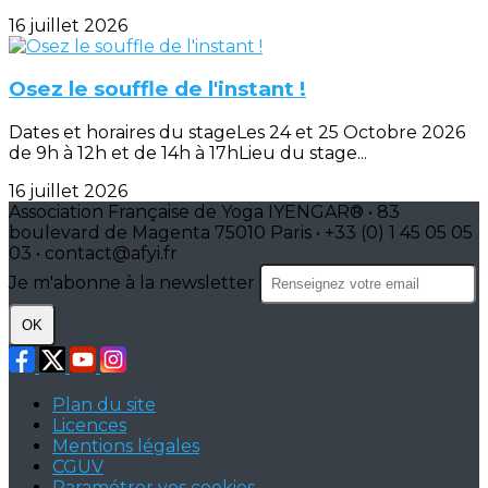
16 juillet 2026
Osez le souffle de l'instant !
Dates et horaires du stageLes 24 et 25 Octobre 2026
de 9h à 12h et de 14h à 17hLieu du stage...
16 juillet 2026
Association Française de Yoga IYENGAR® • 83
boulevard de Magenta 75010 Paris • +33 (0) 1 45 05 05
03 • contact@afyi.fr
Je m'abonne à la newsletter
OK
Plan du site
Licences
Mentions légales
CGUV
Paramétrer vos cookies