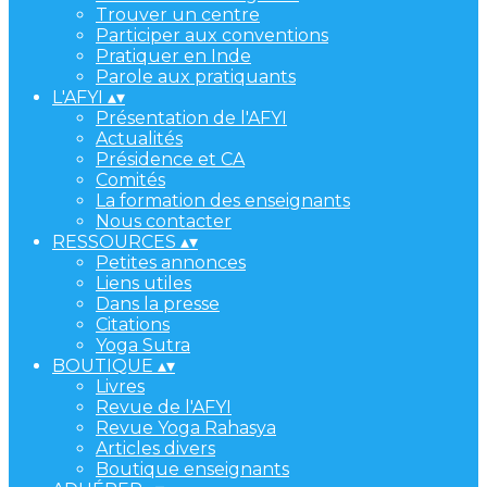
Trouver un centre
Participer aux conventions
Pratiquer en Inde
Parole aux pratiquants
L'AFYI
▴
▾
Présentation de l'AFYI
Actualités
Présidence et CA
Comités
La formation des enseignants
Nous contacter
RESSOURCES
▴
▾
Petites annonces
Liens utiles
Dans la presse
Citations
Yoga Sutra
BOUTIQUE
▴
▾
Livres
Revue de l'AFYI
Revue Yoga Rahasya
Articles divers
Boutique enseignants