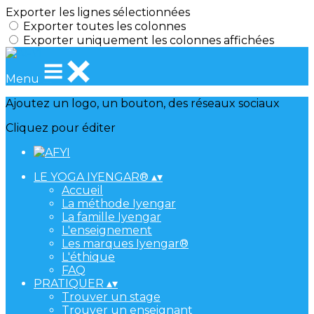
Exporter les lignes sélectionnées
Exporter toutes les colonnes
Exporter uniquement les colonnes affichées
Menu
Ajoutez un logo, un bouton, des réseaux sociaux
Cliquez pour éditer
LE YOGA IYENGAR®
▴
▾
Accueil
La méthode Iyengar
La famille Iyengar
L'enseignement
Les marques Iyengar®
L'éthique
FAQ
PRATIQUER
▴
▾
Trouver un stage
Trouver un enseignant