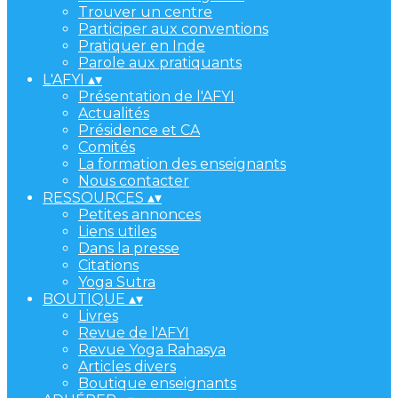
Trouver un centre
Participer aux conventions
Pratiquer en Inde
Parole aux pratiquants
L'AFYI
▴
▾
Présentation de l'AFYI
Actualités
Présidence et CA
Comités
La formation des enseignants
Nous contacter
RESSOURCES
▴
▾
Petites annonces
Liens utiles
Dans la presse
Citations
Yoga Sutra
BOUTIQUE
▴
▾
Livres
Revue de l'AFYI
Revue Yoga Rahasya
Articles divers
Boutique enseignants