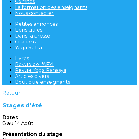
Comités
La formation des enseignants
Nous contacter
Petites annonces
Liens utiles
Dans la presse
Citations
Yoga Sutra
Livres
Revue de l'AFYI
Revue Yoga Rahasya
Articles divers
Boutique enseignants
Retour
Stages d’été
Dates
8 au 14 Août
Présentation du stage