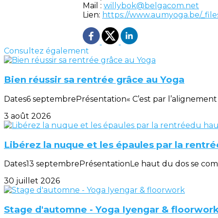
Mail :
willybok@belgacom.net
Lien:
https://www.aumyoga.be/_fi
Consultez également
Bien réussir sa rentrée grâce au Yoga
Dates6 septembrePrésentation« C’est par l’alignement d
3 août 2026
Libérez la nuque et les épaules par la rentr
Dates13 septembrePrésentationLe haut du dos se compose
30 juillet 2026
Stage d'automne - Yoga Iyengar & floorwor