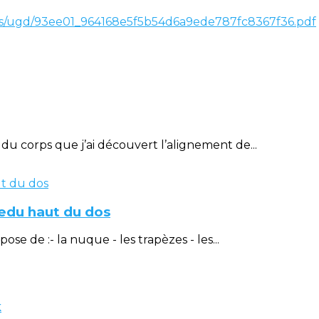
les/ugd/93ee01_964168e5f5b54d6a9ede787fc8367f36.pdf
u corps que j’ai découvert l’alignement de...
éedu haut du dos
 de :- la nuque - les trapèzes - les...
k