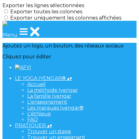
Exporter les lignes sélectionnées
Exporter toutes les colonnes
Exporter uniquement les colonnes affichées
Menu
Ajoutez un logo, un bouton, des réseaux sociaux
Cliquez pour éditer
LE YOGA IYENGAR®
▴
▾
Accueil
La méthode Iyengar
La famille Iyengar
L'enseignement
Les marques Iyengar®
L'éthique
FAQ
PRATIQUER
▴
▾
Trouver un stage
Trouver un enseignant