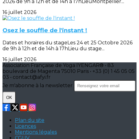
2026 de 9h à 12h et de 14h à 17hLieuMontpellier...
16 juillet 2026
Osez le souffle de l'instant !
Dates et horaires du stageLes 24 et 25 Octobre 2026
de 9h à 12h et de 14h à 17hLieu du stage...
16 juillet 2026
Association Française de Yoga IYENGAR® • 83
boulevard de Magenta 75010 Paris • +33 (0) 1 45 05 05
03 • contact@afyi.fr
Je m'abonne à la newsletter
OK
Plan du site
Licences
Mentions légales
CGUV