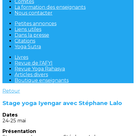
Comités
La formation des enseignants
Nous contacter
Petites annonces
Liens utiles
Dans la presse
Citations
Yoga Sutra
Livres
Revue de l'AFYI
Revue Yoga Rahasya
Articles divers
Boutique enseignants
Retour
Stage yoga Iyengar avec Stéphane Lalo
Dates
24-25 mai
Présentation