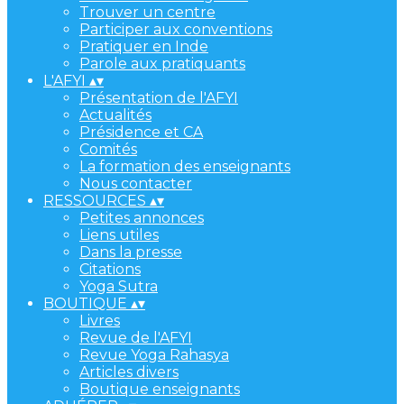
Trouver un centre
Participer aux conventions
Pratiquer en Inde
Parole aux pratiquants
L'AFYI
▴
▾
Présentation de l'AFYI
Actualités
Présidence et CA
Comités
La formation des enseignants
Nous contacter
RESSOURCES
▴
▾
Petites annonces
Liens utiles
Dans la presse
Citations
Yoga Sutra
BOUTIQUE
▴
▾
Livres
Revue de l'AFYI
Revue Yoga Rahasya
Articles divers
Boutique enseignants