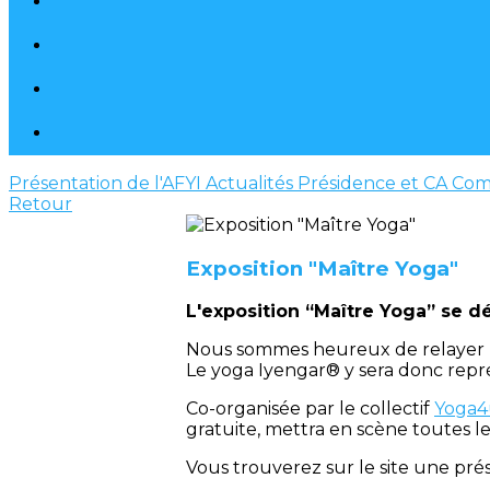
Présentation de l'AFYI
Actualités
Présidence et CA
Com
Retour
Exposition "Maître Yoga"
L'exposition “Maître Yoga” se dé
Nous sommes heureux de relayer les
Le yoga Iyengar® y sera donc repr
Co-organisée par le collectif
Yoga4
gratuite, mettra en scène toutes le
Vous trouverez sur le site une prés