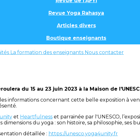
Revue de l'AFYI
Revue Yoga Rahasya
Articles divers
Boutique enseignants
ités
La formation des enseignants
Nous contacter
roulera du 15 au 23 juin 2023 à la Maison de l'UNESCO
 informations concernant cette belle exposition à veni
ésenté.
unity
et
Heartfulness
et parrainée par l'UNESCO, l’expos
s dimensions du yoga : son histoire, sa philosophie, ses 
entation détaillée :
https://unesco.yoga4unity.fr