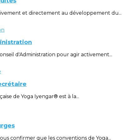
édites
tivement et directement au développement du...
nistration
eil d'Administration pour agir activement...
ecrétaire
aise de Yoga Iyengar® est à la...
urges
us confirmer que les conventions de Yoga...