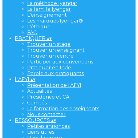
La méthode Iyengar
La famille Iyengar
L'enseignement
Les marques Iyengar®
L'éthique
FAQ
PRATIQUER
▴
▾
Trouver un stage
Trouver un enseignant
Trouver un centre
Participer aux conventions
Pratiquer en Inde
Parole aux pratiquants
L'AFYI
▴
▾
Présentation de l'AFYI
Actualités
Présidence et CA
Comités
La formation des enseignants
Nous contacter
RESSOURCES
▴
▾
Petites annonces
Liens utiles
Dans la presse