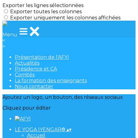
Exporter les lignes sélectionnées
Exporter toutes les colonnes
Exporter uniquement les colonnes affichées
Menu
<
>
Présentation de l'AFYI
Actualités
Présidence et CA
Comités
La formation des enseignants
Nous contacter
Ajoutez un logo, un bouton, des réseaux sociaux
Cliquez pour éditer
LE YOGA IYENGAR®
▴
▾
Accueil