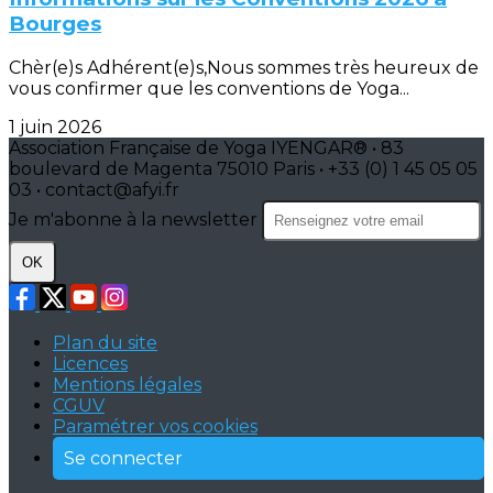
Bourges
Chèr(e)s Adhérent(e)s,Nous sommes très heureux de
vous confirmer que les conventions de Yoga...
1 juin 2026
Association Française de Yoga IYENGAR® • 83
boulevard de Magenta 75010 Paris • +33 (0) 1 45 05 05
03 • contact@afyi.fr
Je m'abonne à la newsletter
OK
Plan du site
Licences
Mentions légales
CGUV
Paramétrer vos cookies
Se connecter