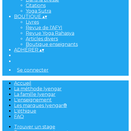
Citations
Yoga Sutra
BOUTIQUE
▴
▾
Livres
Revue de l'AFYI
Revue Yoga Rahasya
Articles divers
Boutique enseignants
ADHÉRER
▴
▾
Se connecter
Accueil
La méthode Iyengar
La famille Iyengar
L'enseignement
Les marques Iyengar®
L'éthique
FAQ
Trouver un stage