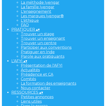
La méthode Iyengar
La famille Iyengar
L'enseignement
Les marques Iyengar®
L'éthique
FAQ
PRATIQUER
▴
▾
Trouver un stage
Trouver un enseignant
Trouver un centre
Participer aux conventions
Pratiquer en Inde
Parole aux pratiquants
L'AFYI
▴
▾
Présentation de l'AFYI
Actualités
Présidence et CA
Comités
La formation des enseignants
Nous contacter
RESSOURCES
▴
▾
Petites annonces
Liens utiles
Dans la presse