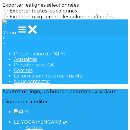
Exporter les lignes sélectionnées
Exporter toutes les colonnes
Exporter uniquement les colonnes affichées
Menu
<
>
Présentation de l'AFYI
Actualités
Présidence et CA
Comités
La formation des enseignants
Nous contacter
Ajoutez un logo, un bouton, des réseaux sociaux
Cliquez pour éditer
LE YOGA IYENGAR®
▴
▾
Accueil