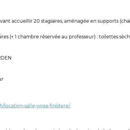
ant accueillir 20 stagiaires, aménagée en supports (chais
aires (+ 1 chambre réservée au professeur) : toilettes sèc
ORDEN
ur
/location-salle-yoga-finistere/