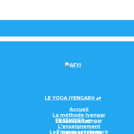
LE YOGA IYENGAR®
▴
▾
Accueil
La méthode Iyengar
PRATIQUER
▴
▾
La famille Iyengar
L'enseignement
Trouver un stage
Les marques Iyengar®