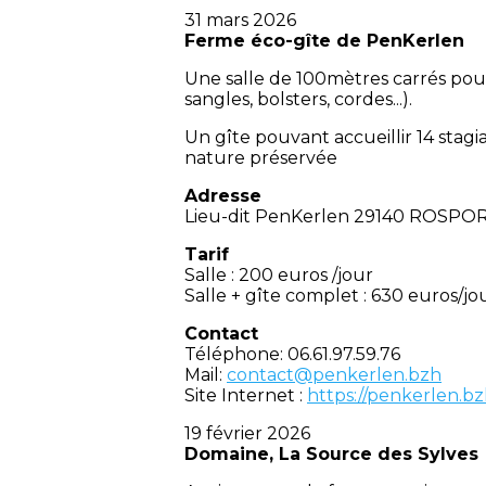
31 mars 2026
Ferme éco-gîte de PenKerlen
Une salle de 100mètres carrés pouv
sangles, bolsters, cordes...).
Un gîte pouvant accueillir 14 stagi
nature préservée
Adresse
Lieu-dit PenKerlen 29140 ROSP
Tarif
Salle : 200 euros /jour
Salle + gîte complet : 630 euros/jo
Contact
Téléphone: 06.61.97.59.76
Mail:
contact@penkerlen.bzh
Site Internet :
https://penkerlen.bzh
19 février 2026
Domaine, La Source des Sylves