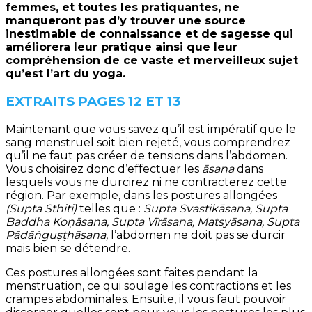
femmes, et toutes les pratiquantes, ne
manqueront pas d’y trouver une source
inestimable de connaissance et de sagesse qui
améliorera leur pratique ainsi que leur
compréhension de ce vaste et merveilleux sujet
qu’est l’art du yoga.
EXTRAITS PAGES 12 ET 13
Maintenant que vous savez qu’il est impératif que le
sang menstruel soit bien rejeté, vous comprendrez
qu’il ne faut pas créer de tensions dans l’abdomen.
Vous choisirez donc d’effectuer les
āsana
dans
lesquels vous ne durcirez ni ne contracterez cette
région. Par exemple, dans les postures allongées
(Supta Sthiti)
telles que :
Supta Svastikāsana, Supta
Baddha Koṇāsana, Supta Vīrāsana, Matsyāsana, Supta
Pādāṅguṣṭhāsana,
l’abdomen ne doit pas se durcir
mais bien se détendre.
Ces postures allongées sont faites pendant la
menstruation, ce qui soulage les contractions et les
crampes abdominales. Ensuite, il vous faut pouvoir