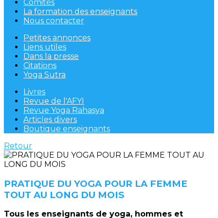
Comités
La formation des enseignants
Nous contacter
Petites annonces
Liens utiles
Dans la presse
Citations
Yoga Sutra
Livres
Revue de l'AFYI
Revue Yoga Rahasya
Articles divers
Boutique enseignants
Retour
PRATIQUE DU YOGA POUR LA FEMME
TOUT AU LONG DU MOIS
Tous les enseignants de yoga, hommes et