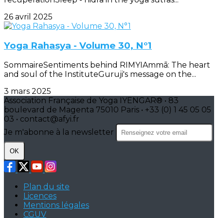
26 avril 2025
Yoga Rahasya - Volume 30, N°1
SommaireSentiments behind RIMYIAmmā: The heart
and soul of the InstituteGuruji's message on the...
3 mars 2025
Association Française de Yoga IYENGAR® • 83
boulevard de Magenta 75010 Paris • +33 (0) 1 45 05 05
03 • contact@afyi.fr
Je m'abonne à la newsletter
OK
Plan du site
Licences
Mentions légales
CGUV