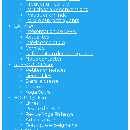
Trouver un centre
Participer aux conventions
Pratiquer en Inde
Parole aux pratiquants
L'AFYI
▴
▾
Présentation de l'AFYI
Actualités
Présidence et CA
Comités
La formation des enseignants
Nous contacter
RESSOURCES
▴
▾
Petites annonces
Liens utiles
Dans la presse
Citations
Yoga Sutra
BOUTIQUE
▴
▾
Livres
Revue de l'AFYI
Revue Yoga Rahasya
Articles divers
Boutique enseignants