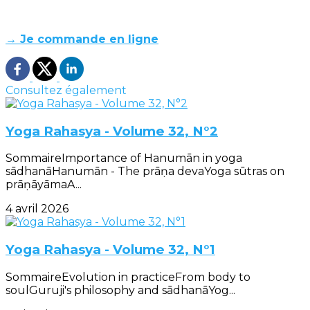
→ Je commande en ligne
Consultez également
Yoga Rahasya - Volume 32, N°2
SommaireImportance of Hanumān in yoga
sādhanāHanumān - The prāṇa devaYoga sūtras on
prāṇāyāmaA...
4 avril 2026
Yoga Rahasya - Volume 32, N°1
SommaireEvolution in practiceFrom body to
soulGuruji's philosophy and sādhanāYog...