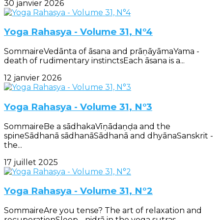
30 janvier 2026
Yoga Rahasya - Volume 31, N°4
SommaireVedānta of āsana and prāṇāyāmaYama -
death of rudimentary instinctsEach āsana is a...
12 janvier 2026
Yoga Rahasya - Volume 31, N°3
SommaireBe a sādhakaVīṇādaṇḍa and the
spineSādhanā sādhanāSādhanā and dhyānaSanskrit -
the...
17 juillet 2025
Yoga Rahasya - Volume 31, N°2
SommaireAre you tense? The art of relaxation and
recuperationSleep - nidrā in the yoga sutras...