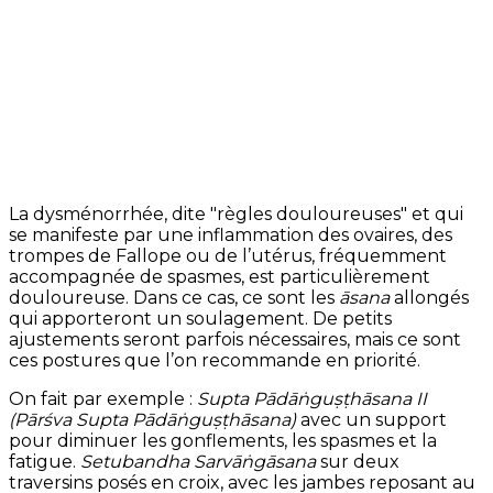
La dysménorrhée, dite "règles douloureuses" et qui
se manifeste par une inflammation des ovaires, des
trompes de Fallope ou de l’utérus, fréquemment
accompagnée de spasmes, est particulièrement
douloureuse. Dans ce cas, ce sont les
āsana
allongés
qui apporteront un soulagement. De petits
ajustements seront parfois nécessaires, mais ce sont
ces postures que l’on recommande en priorité.
On fait par exemple :
Supta Pādāṅguṣṭhāsana II
(Pārśva Supta Pādāṅguṣṭhāsana)
avec un support
pour diminuer les gonflements, les spasmes et la
fatigue.
Setubandha Sarvāṅgāsana
sur deux
traversins posés en croix, avec les jambes reposant au