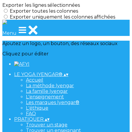
Exporter les lignes sélectionnées
Exporter toutes les colonnes
Exporter uniquement les colonnes affichées
Menu
Ajoutez un logo, un bouton, des réseaux sociaux
Cliquez pour éditer
LE YOGA IYENGAR®
▴
▾
Accueil
La méthode Iyengar
La famille Iyengar
L'enseignement
Les marques Iyengar®
L'éthique
FAQ
PRATIQUER
▴
▾
Trouver un stage
Trouver un enseignant