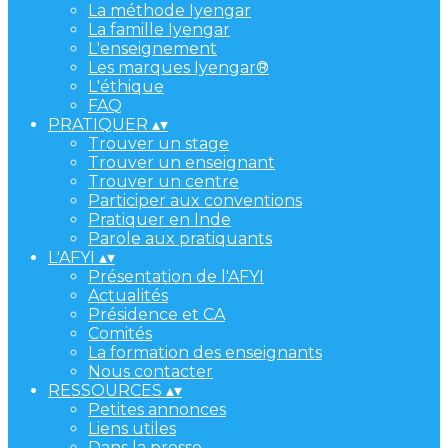
La méthode Iyengar
La famille Iyengar
L'enseignement
Les marques Iyengar®
L'éthique
FAQ
PRATIQUER
▴
▾
Trouver un stage
Trouver un enseignant
Trouver un centre
Participer aux conventions
Pratiquer en Inde
Parole aux pratiquants
L'AFYI
▴
▾
Présentation de l'AFYI
Actualités
Présidence et CA
Comités
La formation des enseignants
Nous contacter
RESSOURCES
▴
▾
Petites annonces
Liens utiles
Dans la presse