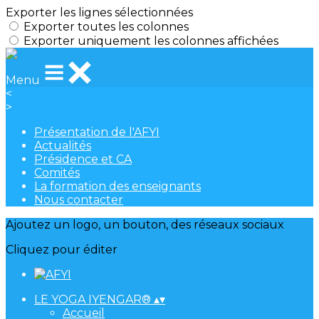
Exporter les lignes sélectionnées
Exporter toutes les colonnes
Exporter uniquement les colonnes affichées
Menu
<
>
Présentation de l'AFYI
Actualités
Présidence et CA
Comités
La formation des enseignants
Nous contacter
Ajoutez un logo, un bouton, des réseaux sociaux
Cliquez pour éditer
LE YOGA IYENGAR®
▴
▾
Accueil