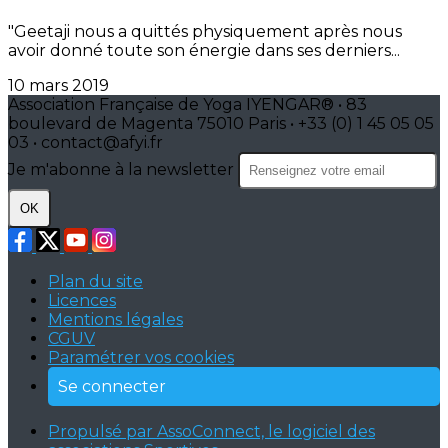
"Geetaji nous a quittés physiquement après nous
avoir donné toute son énergie dans ses derniers...
10 mars 2019
Association Française de Yoga IYENGAR® • 83
boulevard de Magenta 75010 Paris • +33 (0) 1 45 05 05
03 • contact@afyi.fr
Je m'abonne à la newsletter
OK
Plan du site
Licences
Mentions légales
CGUV
Paramétrer vos cookies
Se connecter
Propulsé par AssoConnect, le logiciel des