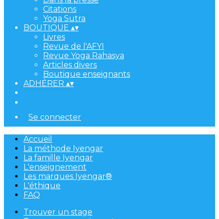
Citations
Yoga Sutra
BOUTIQUE
▴
▾
Livres
Revue de l'AFYI
Revue Yoga Rahasya
Articles divers
Boutique enseignants
ADHÉRER
▴
▾
Se connecter
Accueil
La méthode Iyengar
La famille Iyengar
L'enseignement
Les marques Iyengar®
L'éthique
FAQ
Trouver un stage