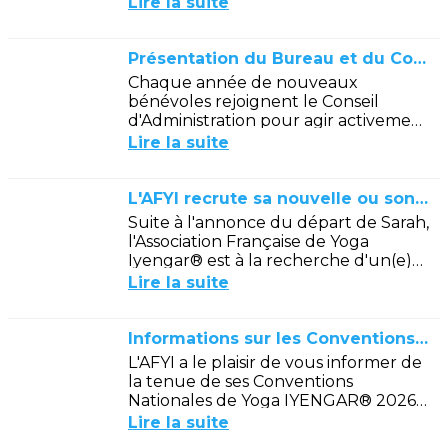
Lire la suite
en France. Oui mais pas que !
Présentation du Bureau et du Conseil d'Administration
Chaque année de nouveaux
bénévoles rejoignent le Conseil
d'Administration pour agir activement
au rayonnement de notre association
Lire la suite
et prendre part aux projets en cours.
Dans...
L'AFYI recrute sa nouvelle ou son nouveau secrétaire
Suite à l'annonce du départ de Sarah,
l'Association Française de Yoga
Iyengar® est à la recherche d'un(e)
secrétaire / assistant(e)
Lire la suite
administratif(ve) pour compléter son
équipe...
Informations sur les Conventions 2026 à Bourges
L'AFYI a le plaisir de vous informer de
la tenue de ses Conventions
Nationales de Yoga IYENGAR® 2026 à
Bourges.
Lire la suite