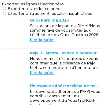
Exporter les lignes sélectionnées
Exporter toutes les colonnes
Exporter uniquement les colonnes affichées
Guru Purnima 2026
Salutations de la part du RIMYI !Nous
sommes ravis de vous inviter aux
célébrations du Guru Purnima 2026
qui auront lieu le mercredi 29 juillet
Lire la suite
2026 à 17h30 au RIMYI.Au...
Rajvi H. Mehta, invitée d'honneur des Conventions 2026
Nous sommes très heureux de vous
confirmer que la présence de Rajvi H.
Mehta comme invitée d'honneur des
conventions de Yoga IYENGAR® 2026
Lire la suite
qui se tiendront à Bourges du 30...
Un espace adhérent riche de traductions inédites
En devenant adhérent de l'AFYI vous
contribuez activement au
développement du Yoga IYENGAR®
et à la diffusion de son enseignement